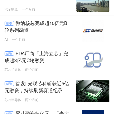
汽车制造
一个月前
微纳核芯完成超10亿元B
融资
轮系列融资
AI
一个月前
EDA厂商「上海立芯」完
融资
成超3亿元C轮融资
芯片半导体
两个月前
首发| 光联芯科斩获近5亿
融资
元融资，持续刷新赛道纪录
芯片半导体
两个月前
累计融资超亿元，「光宇
融资