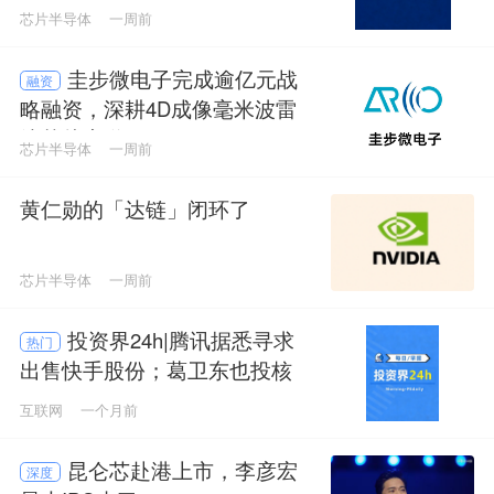
领域
芯片半导体
一周前
圭步微电子完成逾亿元战
融资
略融资，深耕4D成像毫米波雷
达芯片赛道
芯片半导体
一周前
黄仁勋的「达链」闭环了
芯片半导体
一周前
投资界24h|腾讯据悉寻求
热门
出售快手股份；葛卫东也投核
聚变了；海力士，本周巨无霸IP
互联网
一个月前
O登场
昆仑芯赴港上市，李彦宏
深度