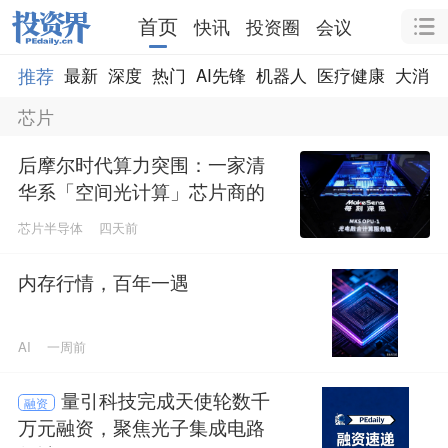
首页
快讯
投资圈
会议
推荐
最新
深度
热门
AI先锋
机器人
医疗健康
大消费
芯片
后摩尔时代算力突围：一家清
华系「空间光计算」芯片商的
代际跃升
芯片半导体
四天前
内存行情，百年一遇
AI
一周前
量引科技完成天使轮数千
融资
万元融资，聚焦光子集成电路