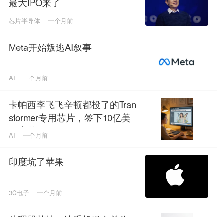
最大IPO来了
芯片半导体
一个月前
Meta开始叛逃AI叙事
AI
一个月前
卡帕西李飞飞辛顿都投了的Tran
sformer专用芯片，签下10亿美
元大单
AI
一个月前
印度坑了苹果
3C电子
一个月前