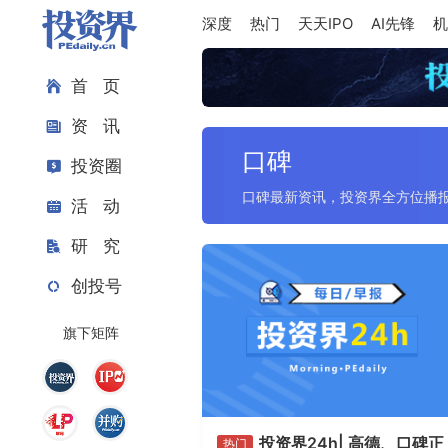
深度
热门
天天IPO
AI先锋
机
首 页
资 讯
口碑
投资圈
口碑最新资讯，投资界全方位播
活 动
研 究
创投号
旗下矩阵
投资界24h| 高德、口碑正
热门