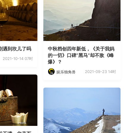
剧遇到坎儿了吗
中秋档创四年新低，《关于我妈
的一切》口碑“黑马”却不敌《峰
2021-10-14 07时
爆》？
2021-09-23 14时
娱乐独角兽