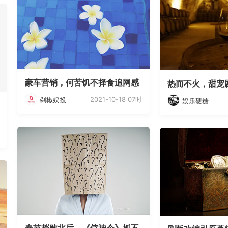
豪车营销，何苦饥不择食追网感
热而不火，甜宠
2021-10-18 07时
剁椒娱投
娱乐硬糖