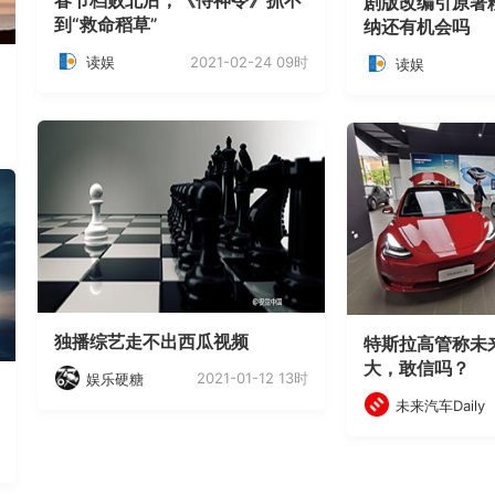
春节档败北后，《侍神令》抓不
剧版改编引原著
到“救命稻草”
纳还有机会吗
2021-02-24 09时
读娱
读娱
独播综艺走不出西瓜视频
特斯拉高管称未
大，敢信吗？
2021-01-12 13时
娱乐硬糖
未来汽车Daily