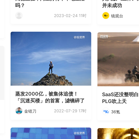
吗？
并未成功
2023-02-24 11时
镜观台
蒸发2000亿，被集体追债！
SaaS还没整明
「沉迷买楼」的首富，滤镜碎了
PLG吹上天
2022-07-29 17时
金错刀
36氪