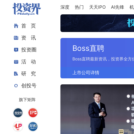
深度
热门
天天IPO
AI先锋
机
首 页
资 讯
Boss直聘
投资圈
Boss直聘最新资讯，投资界全方
活 动
上市公司详情
研 究
创投号
旗下矩阵