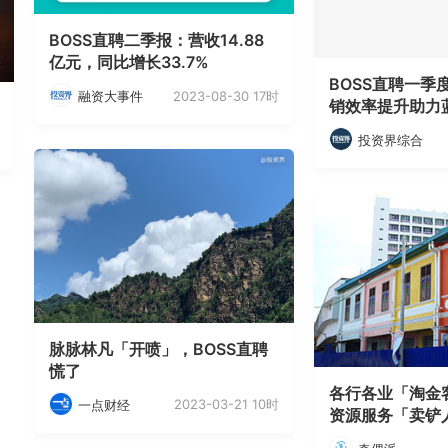
BOSS直聘二季报：营收14.88
亿元，同比增长33.7%
BOSS直聘一季
2023-08-30 17时
融资大事件
销效率提升助力
投资界综合
脉脉林凡「开喷」，BOSS直聘
慌了
各行各业「淘金
2023-03-21 10时
一点财经
资源服务「卖铲