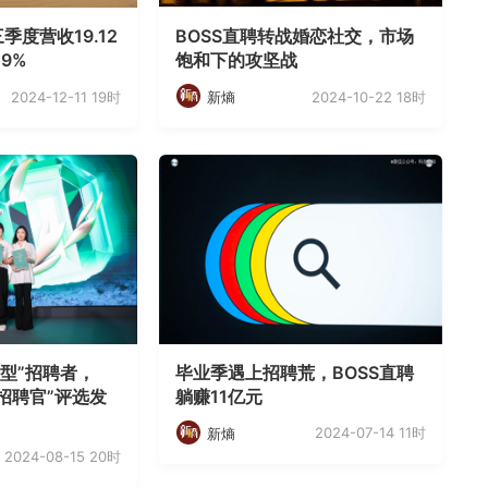
季度营收19.12
BOSS直聘转战婚恋社交，市场
9%
饱和下的攻坚战
2024-12-11 19时
2024-10-22 18时
新熵
型”招聘者，
毕业季遇上招聘荒，BOSS直聘
佳招聘官”评选发
躺赚11亿元
2024-07-14 11时
新熵
2024-08-15 20时