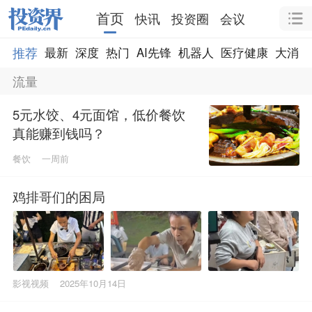
首页
快讯
投资圈
会议
推荐
最新
深度
热门
AI先锋
机器人
医疗健康
大消费
流量
5元水饺、4元面馆，低价餐饮
真能赚到钱吗？
餐饮
一周前
鸡排哥们的困局
影视视频
2025年10月14日