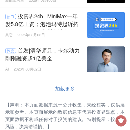
新能源汽车
2026年03月05日
投资界24h | MiniMax一年
热门
发5.8亿工资；泡泡玛特起诉拓
竹，4月开庭；广州南沙发布“3
其它
2026年03月03日
+N”基金，300亿
首发|清华师兄，卡尔动力
深度
刚刚融资超1亿美金
AI
2026年03月02日
加载更多
【声明：本页面数据来源于公开收集，未经核实，仅供展
示和参考。本页面展示的数据信息不代表投资界观点，本
页面数据不构成任何对于投资的建议。特别提示：投资有
风险，决策请谨慎。】