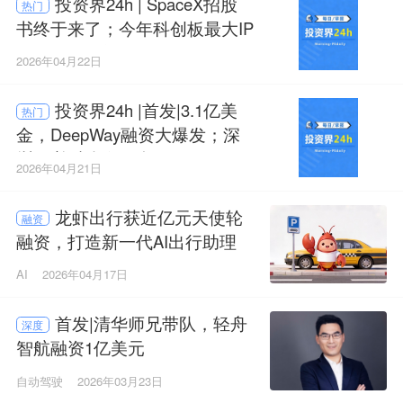
投资界24h | SpaceX招股
热门
书终于来了；今年科创板最大IP
O敲钟；政府投资项目终身负责
2026年04月22日
投资界24h |首发|3.1亿美
热门
金，DeepWay融资大爆发；深
圳VC迎来超级回报；200亿，北
2026年04月21日
京新设产业投资基金
龙虾出行获近亿元天使轮
融资
融资，打造新一代AI出行助理
AI
2026年04月17日
首发|清华师兄带队，轻舟
深度
智航融资1亿美元
自动驾驶
2026年03月23日