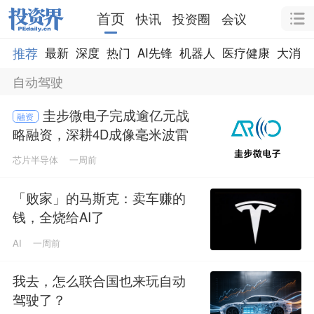
首页
快讯
投资圈
会议
推荐
最新
深度
热门
AI先锋
机器人
医疗健康
大消费
自动驾驶
圭步微电子完成逾亿元战
融资
略融资，深耕4D成像毫米波雷
达芯片赛道
芯片半导体
一周前
「败家」的马斯克：卖车赚的
钱，全烧给AI了
AI
一周前
我去，怎么联合国也来玩自动
驾驶了？