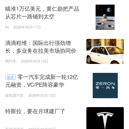
瞄准1万亿美元，黄仁勋把产品
从芯片一路铺到太空
AI
2026年03月17日
滴滴程维：国际出行强劲增
长，多业务在拉美市场协同价
值显现
网约车
2026年03月13日
零一汽车完成新一轮12亿
融资
元融资，VC/PE阵容豪华
新能源汽车
2026年03月12日
特斯拉，要在月球建厂了