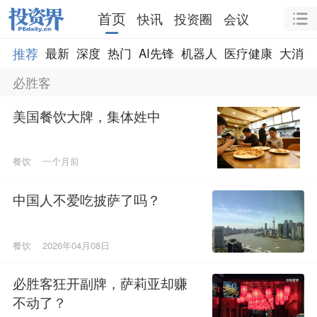
首页
快讯
投资圈
会议
推荐
最新
深度
热门
AI先锋
机器人
医疗健康
大消费
必胜客
美国餐饮大牌，集体姓中
餐饮
一个月前
中国人不爱吃披萨了吗？
餐饮
2026年04月08日
必胜客狂开副牌，萨莉亚却赚
不动了？