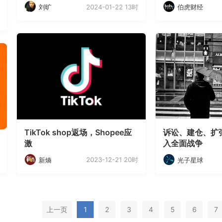
2024-01-22 13时
刘旷
伯虎财经
TikTok shop返场，Shopee应
诉讼、建仓、扩
激
入全面战争
2023-12-21 20时
新熵
光子星球
上一页
1
2
3
4
5
6
7