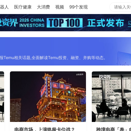
器人
医疗健康
大消费
视频
99个发现
报Temu相关话题,全面解读Temu投资、融资、并购等动态。
电商市场，上演终极卡位战？
跨境电商「卷」