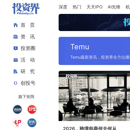
深度
热门
天天IPO
AI先锋
机
首 页
资 讯
Temu
投资圈
Temu最新资讯，投资界全方位播
活 动
研 究
创投号
旗下矩阵
2026，跨境电商何去何从