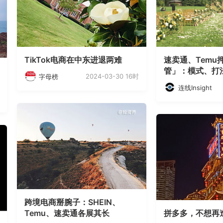
TikTok电商在中东进退两难
速卖通、Temu
管」：模式、打
2024-03-30 16时
字母榜
连线Insight
跨境电商掰腕子：SHEIN、
Temu、速卖通各展其长
拼多多，不想再