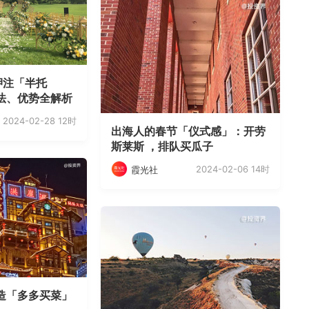
押注「半托
法、优势全解析
2024-02-28 12时
出海人的春节「仪式感」：开劳
斯莱斯 ，排队买瓜子
2024-02-06 14时
霞光社
造「多多买菜」