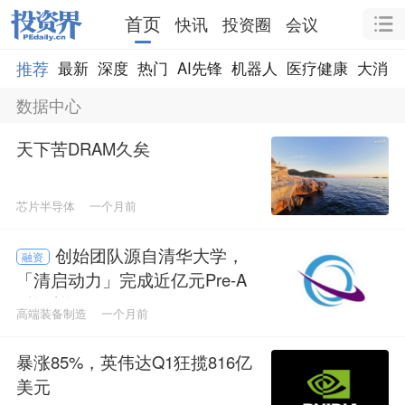
首页
快讯
投资圈
会议
推荐
最新
深度
热门
AI先锋
机器人
医疗健康
大消费
数据中心
天下苦DRAM久矣
芯片半导体
一个月前
创始团队源自清华大学，
融资
「清启动力」完成近亿元Pre-A
+轮融资
高端装备制造
一个月前
暴涨85%，英伟达Q1狂揽816亿
美元