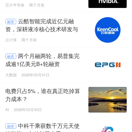
芯片半导体
两个月前
云酷智能完成近亿元融
融资
资，深耕液冷核心技术研发与
产业化落地
云计算
两个月前
两个月融两轮，易普集完
融资
成逾1亿美元B+轮融资
大数据
2026年03月31日
电费只占5%，谁在真正吃掉算
力成本？
AI
2026年03月30日
中科千乘获数千万元天使
融资