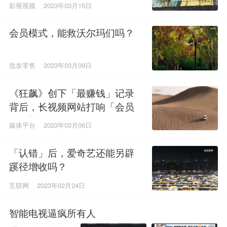
影视视频
2023年03月15日
会员模式，能救沃尔玛们吗？
批发零售
2023年03月09日
《狂飙》创下「最赚钱」记录
背后，长视频网站打响「会员
保卫战」？
媒体平台
2023年03月06日
「认错」后，爱奇艺还能另辟
蹊径增收吗？
互联网
2023年02月24日
智能电视逼疯所有人