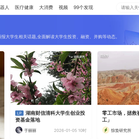
器人
医疗健康
大消费
视频
99个发现
播报大学生相关话题,全面解读大学生投资、融资、并购等动态。
湖南财信清科大学生创业投
零工市场，拯救
LP
资基金落地
工」
2026-01-05 10时
于丽丽
惊蛰研究所