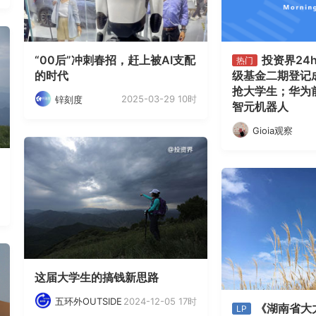
“00后”冲刺春招，赶上被AI支配
投资界24h
热门
的时代
级基金二期登记
抢大学生；华为
2025-03-29 10时
锌刻度
智元机器人
Gioia观察
这届大学生的搞钱新思路
2024-12-05 17时
五环外OUTSIDE
《湖南省大
LP