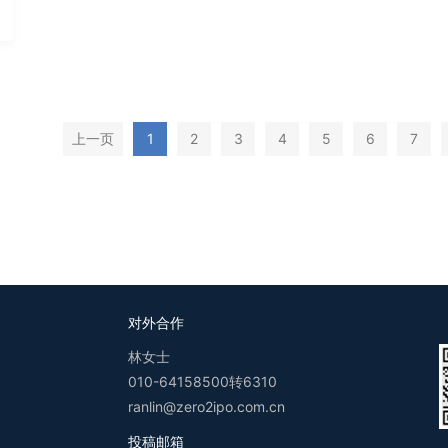
上一页
1
2
3
4
5
6
7
对外合作
林女士
010-64158500转6310
ranlin@zero2ipo.com.cn
投稿邮箱