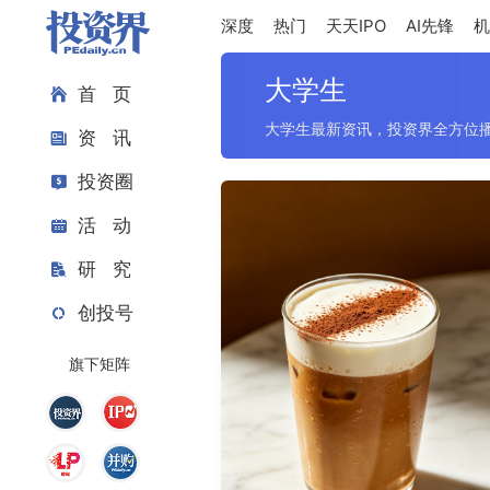
深度
热门
天天IPO
AI先锋
机
大学生
首 页
大学生最新资讯，投资界全方位
资 讯
投资圈
活 动
研 究
创投号
旗下矩阵