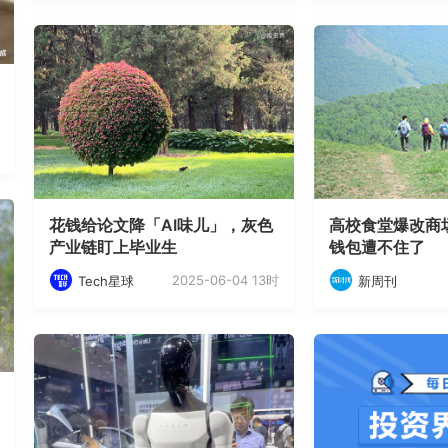
花钱给论文降「AI味儿」，灰色
高校食堂爆改商
产业链盯上毕业生
钱包遭不住了
2025-06-04 13时
Tech星球
新周刊