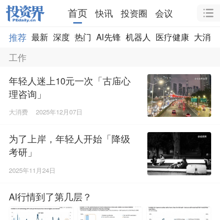
首页
快讯
投资圈
会议
推荐
最新
深度
热门
AI先锋
机器人
医疗健康
大消费
工作
年轻人迷上10元一次「古庙心
理咨询」
大消费
2025年12月07日
为了上岸，年轻人开始「降级
考研」
2025年11月24日
AI行情到了第几层？