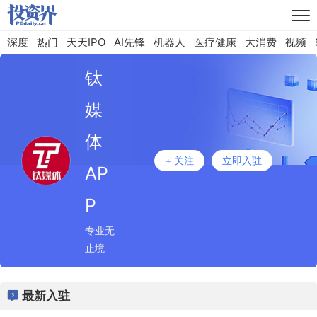
深度
热门
天天IPO
AI先锋
机器人
医疗健康
大消费
视频
钛
媒
体
+ 关注
立即入驻
AP
P
专业无
止境
最新入驻