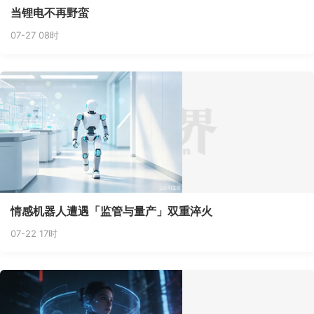
当锂电不再野蛮
07-27 08时
情感机器人遭遇「监管与量产」双重淬火
07-22 17时