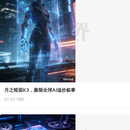
月之暗面K3，撕裂全球AI溢价叙事
07-22 13时