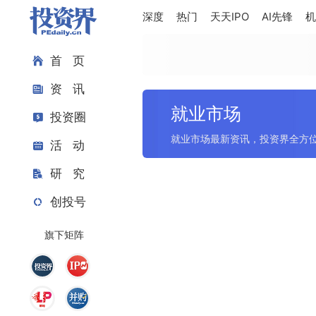
深度
热门
天天IPO
AI先锋
机
首 页
资 讯
就业市场
投资圈
就业市场最新资讯，投资界全方
活 动
研 究
创投号
旗下矩阵