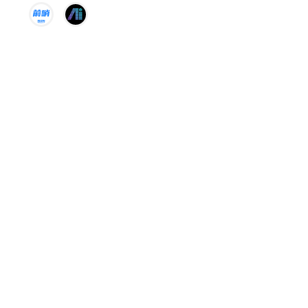
黄仁勋喊话毕业生：AI不会取代
你，但善用AI的人会
2026-05-11 15:07
量子位