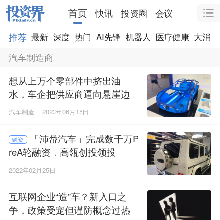
首页
快讯
投资圈
会议
推荐
最新
深度
热门
AI先锋
机器人
医疗健康
大消费
汽车制造商
想从上万个零部件中挤出油
水，车企把供应商逼向悬崖边
缘
汽车制造
2023年06月15日
「沛岱汽车」完成数千万P
融资
reA轮融资，高瓴创投领投
2022年02月25日
互联网企业“造”车？新入口之
争，政策受宠但谨防概念过热