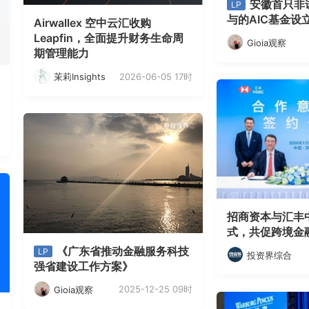
安徽首只非
LP
与的AIC基金设
Airwallex 空中云汇收购
Leapfin，全面提升财务生命周
Gioia观察
期管理能力
2026-06-05 17时
茉莉Insights
招商资本与汇丰
式，共促跨境金
《广东省推动金融服务科技
LP
投资界综合
强省建设工作方案》
2025-12-25 09时
Gioia观察