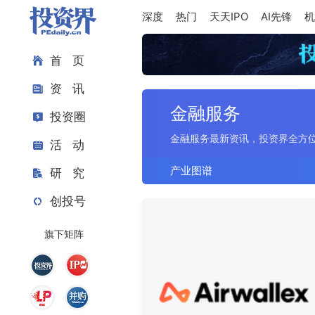
深度
热门
天天IPO
AI先锋
机
首 页
资 讯
金融服务
投资圈
金融服务最新资讯，投资界全方
活 动
产业图谱
研 究
创投号
旗下矩阵