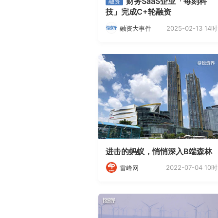
财务SaaS企业「每刻科
融资
技」完成C+轮融资
2025-02-13 14时
融资大事件
进击的蚂蚁，悄悄深入B端森林
2022-07-04 10时
雷峰网