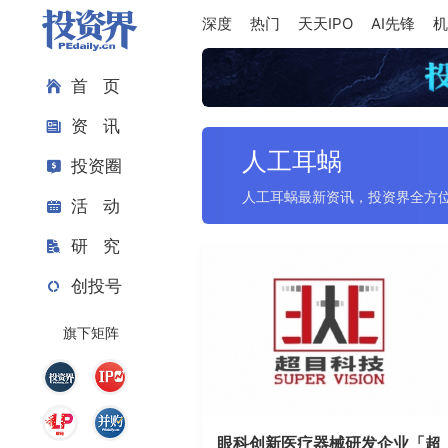
深度
热门
天天IPO
AI先锋
机
首 页
资 讯
人工耳蜗
投资圈
人工耳蜗最新资讯，投资界全方
活 动
研 究
创投号
旗下矩阵
眼科创新医疗器械研发企业「超