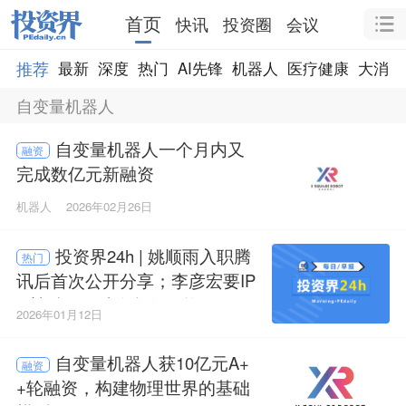
首页
快讯
投资圈
会议
推荐
最新
深度
热门
AI先锋
机器人
医疗健康
大消费
自变量机器人
自变量机器人一个月内又
融资
完成数亿元新融资
机器人
2026年02月26日
投资界24h | 姚顺雨入职腾
热门
讯后首次公开分享；李彦宏要IP
O敲钟了；珠海超级国资，300
2026年01月12日
亿
自变量机器人获10亿元A+
融资
+轮融资，构建物理世界的基础