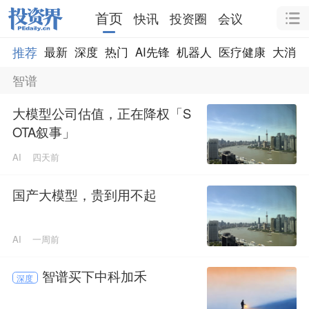
首页
快讯
投资圈
会议
推荐
最新
深度
热门
AI先锋
机器人
医疗健康
大消费
智谱
大模型公司估值，正在降权「S
OTA叙事」
AI
四天前
国产大模型，贵到用不起
AI
一周前
智谱买下中科加禾
深度