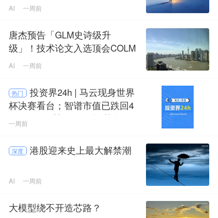
AI
一周前
唐杰预告「GLM史诗级升
级」！技术论文入选顶会COLM
AI
一周前
投资界24h | 马云现身世界
热门
杯决赛看台；智谱市值已跌回4
000亿；深圳100亿国资基金成
一周前
立
港股迎来史上最大解禁潮
深度
AI
一周前
大模型绕不开造芯路？