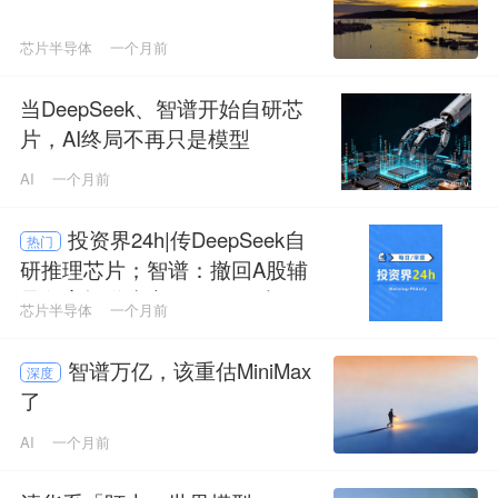
芯片半导体
一个月前
当DeepSeek、智谱开始自研芯
片，AI终局不再只是模型
AI
一个月前
投资界24h|传DeepSeek自
热门
研推理芯片；智谱：撤回A股辅
导备案报道失实；SpaceX申请
芯片半导体
一个月前
部署10万颗卫星
智谱万亿，该重估MiniMax
深度
了
AI
一个月前