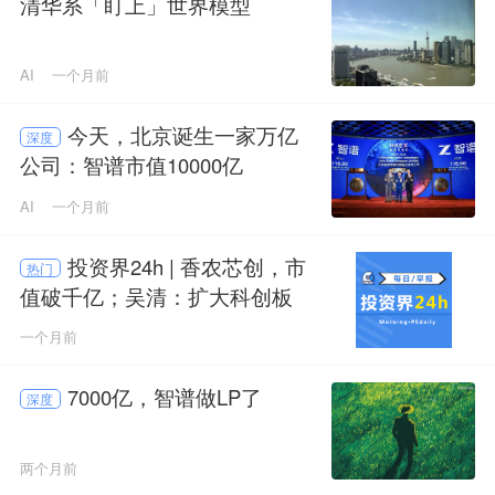
清华系「盯上」世界模型
AI
一个月前
今天，北京诞生一家万亿
深度
公司：智谱市值10000亿
AI
一个月前
投资界24h | 香农芯创，市
热门
值破千亿；吴清：扩大科创板
第五套标准适用范围至人工智
一个月前
能领域；智谱科创板IPO更快了
7000亿，智谱做LP了
深度
两个月前