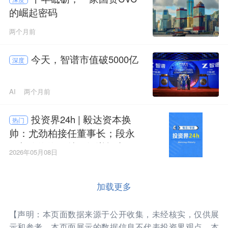
的崛起密码
两个月前
今天，智谱市值破5000亿
深度
AI
两个月前
投资界24h | 毅达资本换
热门
帅：尤劲柏接任董事长；段永
平加仓泡泡玛特；智谱投出第
2026年05月08日
一个IPO
加载更多
【声明：本页面数据来源于公开收集，未经核实，仅供展
示和参考。本页面展示的数据信息不代表投资界观点，本