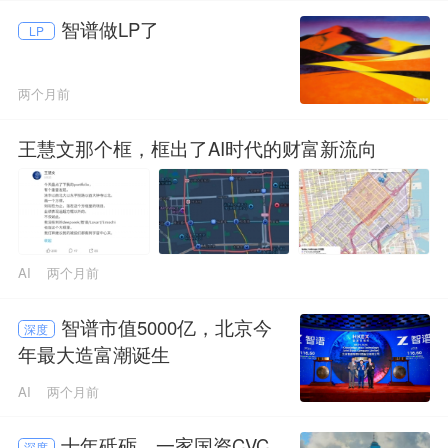
智谱做LP了
LP
两个月前
王慧文那个框，框出了AI时代的财富新流向
AI
两个月前
智谱市值5000亿，北京今
深度
年最大造富潮诞生
AI
两个月前
十年砥砺，一家国资CVC
深度