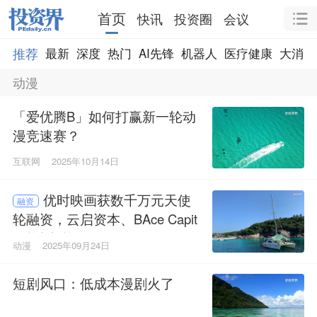
首页
快讯
投资圈
会议
推荐
最新
深度
热门
AI先锋
机器人
医疗健康
大消费
动漫
「爱优腾B」如何打赢新一轮动
漫竞速赛？
互联网
2025年10月14日
优时映画获数千万元天使
融资
轮融资，云启资本、BAce Capit
al联合投资
动漫
2025年09月24日
短剧风口：低成本漫剧火了