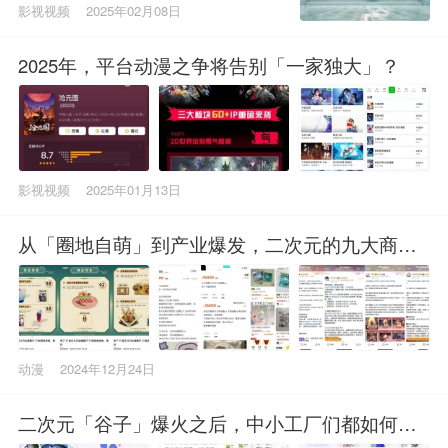
影视视频
2025年02月08日
2025年，平台动漫之争将告别「一家独大」？
影视视频
2025年01月13日
从「圈地自萌」到产业爆发，二次元的九大商业
新生态
动漫
2024年12月24日
二次元「谷子」爆火之后，中小工厂们都如何入