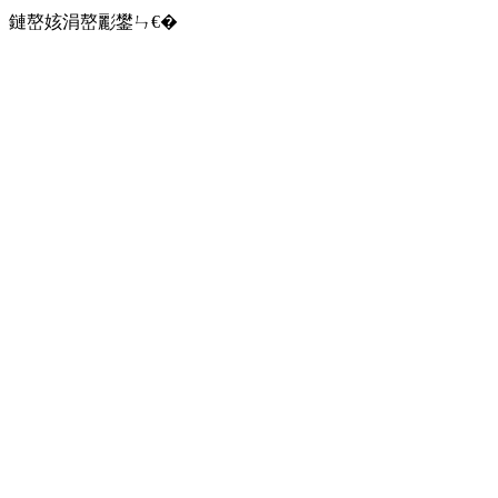
鏈嶅姟涓嶅彲鐢ㄣ€�