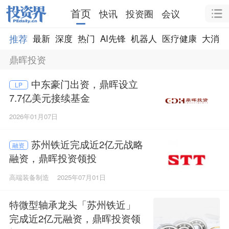
首页
快讯
投资圈
会议
推荐
最新
深度
热门
AI先锋
机器人
医疗健康
大消费
鼎晖投资
中东豪门出资，鼎晖设立
LP
7.7亿美元接续基金
2026年01月07日
苏州铁近完成近2亿元战略
融资
融资，鼎晖投资领投
高端装备制造
2025年07月01日
特微型轴承龙头「苏州铁近」
完成近2亿元融资，鼎晖投资领