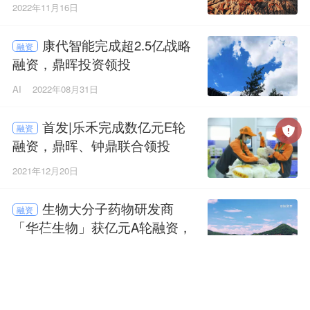
2022年11月16日
康代智能完成超2.5亿战略
融资
融资，鼎晖投资领投
AI
2022年08月31日
首发|乐禾完成数亿元E轮
融资
融资，鼎晖、钟鼎联合领投
2021年12月20日
生物大分子药物研发商
融资
「华芢生物」获亿元A轮融资，
鼎晖投资独家投资
医疗健康
2021年10月25日
纯米科技完成1.1亿元D轮
融资
融资，鼎晖百孚独家投资