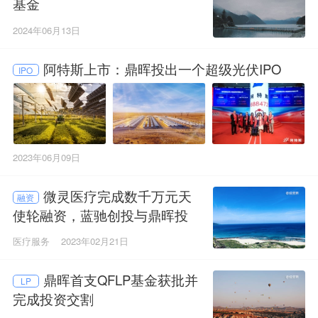
基金
2024年06月13日
阿特斯上市：鼎晖投出一个超级光伏IPO
IPO
2023年06月09日
微灵医疗完成数千万元天
融资
使轮融资，蓝驰创投与鼎晖投
资共同领投
医疗服务
2023年02月21日
鼎晖首支QFLP基金获批并
LP
完成投资交割