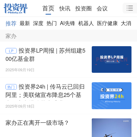
首页
快讯
投资圈
会议
推荐
最新
深度
热门
AI先锋
机器人
医疗健康
大消费
家办
投资界LP周报 | 苏州组建5
LP
00亿基金群
2025年09月19日
投资界24h | 传马云已回归
热门
阿里；美联储宣布降息25个基
点；家办排队落户香港
2025年09月18日
家办正在离开一级市场？