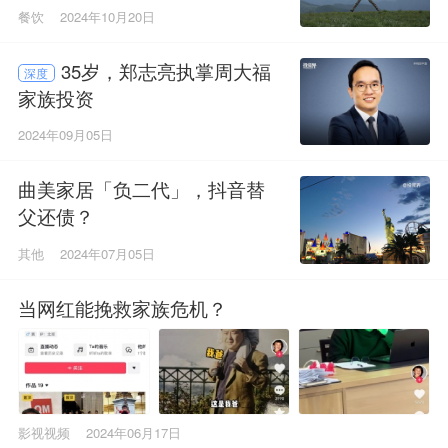
餐饮
2024年10月20日
35岁，郑志亮执掌周大福
深度
家族投资
2024年09月05日
曲美家居「负二代」，抖音替
父还债？
其他
2024年07月05日
当网红能挽救家族危机？
影视视频
2024年06月17日