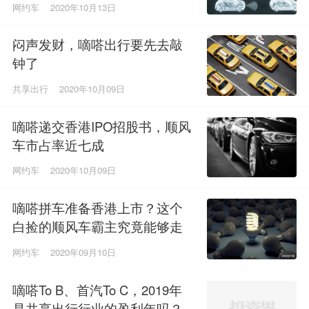
增量
网约车
2020年10月13日
闷声发财，嘀嗒出行要先去敲
钟了
共享出行
2020年10月09日
嘀嗒递交香港IPO招股书，顺风
车市占率近七成
网约车
2020年10月09日
嘀嗒拼车准备香港上市？这个
白捡的顺风车霸主究竟能够走
多远？
网约车
2020年09月10日
嘀嗒To B、首汽To C，2019年
是共享出行行业的盈利年吗？