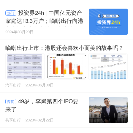
投资界24h | 中国亿元资产
热门
家庭达13.3万户；嘀嗒出行向港
交所提交上市申请；沙特计划
2024年03月20日
设立400亿美元基金投资AI
嘀嗒出行上市：港股还会喜欢小而美的故事吗？
汽车出行
2023年06月30日
49岁，李斌第四个IPO要
深度
来了
共享出行
2023年02月22日