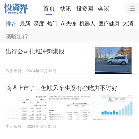
首页
快讯
投资圈
会议
推荐
最新
深度
热门
AI先锋
机器人
医疗健康
大消费
嘀嗒出行
出行公司扎堆冲刺港股
汽车出行
2024年07月09日
嘀嗒上市了，但顺风车生意有些吃力不讨好
生活服务
2024年07月01日