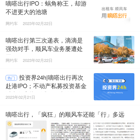
嘀嗒出行IPO：蜗角称王，却游
不进更大的池塘
网约车
2023年02月22日
嘀嗒出行第三次递表，滴滴是
强劲对手，顺风车业务屡遭处
罚
网约车
2023年02月22日
投资界24h|嘀嗒出行再次
热门
赴港IPO；不动产私募投资基金
试点备案指引试行；广汽资本
2023年02月21日
与广州产投共设300亿汽车产业
基金
嘀嗒出行，「疯狂」的顺风车还能「行」多远