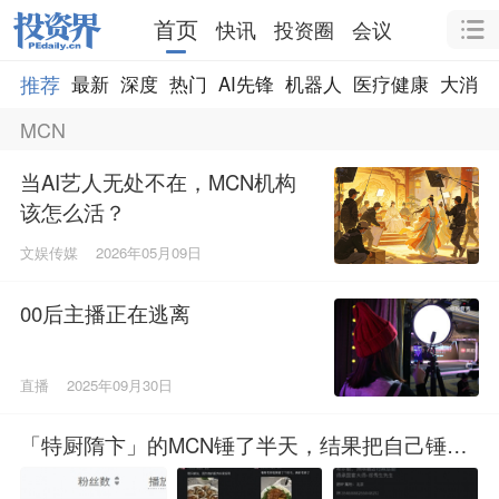
首页
快讯
投资圈
会议
推荐
最新
深度
热门
AI先锋
机器人
医疗健康
大消费
MCN
当AI艺人无处不在，MCN机构
该怎么活？
文娱传媒
2026年05月09日
00后主播正在逃离
直播
2025年09月30日
「特厨隋卞」的MCN锤了半天，结果把自己锤爆
了