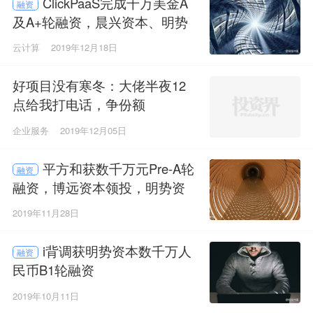
ClickPaaS完成千万美金A
融资
及A+轮融资，晨兴资本、明势
资本领投
云计算
2019年12月18日
好项目没有寒冬：大佬半夜12
点给我打电话，争份额
企业服务
2019年12月05日
平方和获数千万元Pre-A轮
融资
融资，博远资本领投，明势资
本跟投
2019年11月28日
i背调获明势资本数千万人
融资
民币B1轮融资
2019年10月11日