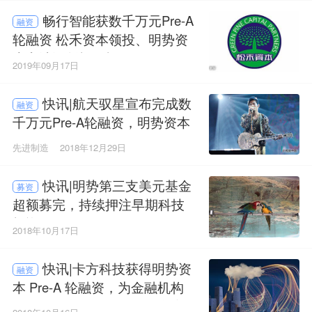
畅行智能获数千万元Pre-A
融资
轮融资 松禾资本领投、明势资
本和清源创投跟投
2019年09月17日
快讯|航天驭星宣布完成数
融资
千万元Pre-A轮融资，明势资本
等投资
先进制造
2018年12月29日
快讯|明势第三支美元基金
募资
超额募完，持续押注早期科技
投资
2018年10月17日
快讯|卡方科技获得明势资
融资
本 Pre-A 轮融资，为金融机构
提供算法交易的技术解决方案