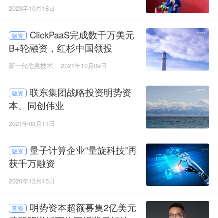
2023年10月18日
ClickPaaS完成数千万美元
融资
B+轮融资，红杉中国领投
新一代信息技术
2021年10月09日
联东集团战略投资明势资
融资
本、同创伟业
2021年08月11日
量子计算企业“量旋科技”再
融资
获千万融资
2020年12月15日
明势资本超额募集2亿美元
募资