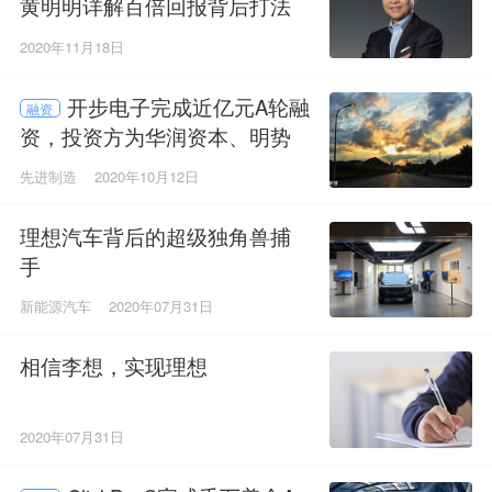
黄明明详解百倍回报背后打法
2020年11月18日
开步电子完成近亿元A轮融
融资
资，投资方为华润资本、明势
资本和势能资本
先进制造
2020年10月12日
理想汽车背后的超级独角兽捕
手
新能源汽车
2020年07月31日
相信李想，实现理想
2020年07月31日