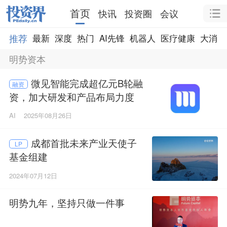
首页
快讯
投资圈
会议
推荐
最新
深度
热门
AI先锋
机器人
医疗健康
大消费
明势资本
微见智能完成超亿元B轮融
融资
资，加大研发和产品布局力度
AI
2025年08月26日
成都首批未来产业天使子
LP
基金组建
2024年07月12日
明势九年，坚持只做一件事