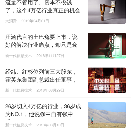
流量不管用了、资本不投钱
了，这个4万亿行业真正的机会
来了
大消费
2019年04月01日
汪涵代言的土巴兔要上市，说
好的解决行业痛点，却只是套
路？
新一代信息技术
2018年11月27日
经纬、红杉位列前三大股东，
霍英东集团副总裁出任董事，
这家公司要赴港上市了
新一代信息技术
2018年08月29日
26岁切入4万亿的行业，36岁成
为NO.1，他说强中自有强中
手！
新一代信息技术
2018年03月10日