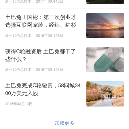
新一代信息技术
2017年08月15日
土巴兔王国彬：第三次创业才
选择互联网家装，经纬、红杉
跟到底，姚劲波本来想灭了他
新一代信息技术
2016年06月28日
获得C轮融资后 土巴兔都干了
些什么？
新一代信息技术
2015年09月01日
土巴兔完成C轮融资，58同城34
00万美元入股
2015年03月10日
加载更多