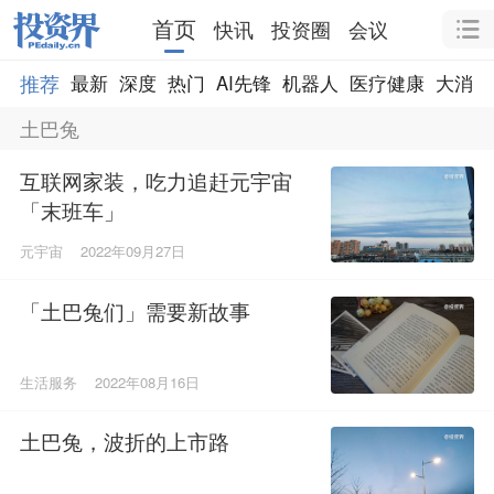
首页
快讯
投资圈
会议
推荐
最新
深度
热门
AI先锋
机器人
医疗健康
大消费
土巴兔
互联网家装，吃力追赶元宇宙
「末班车」
元宇宙
2022年09月27日
「土巴兔们」需要新故事
生活服务
2022年08月16日
土巴兔，波折的上市路