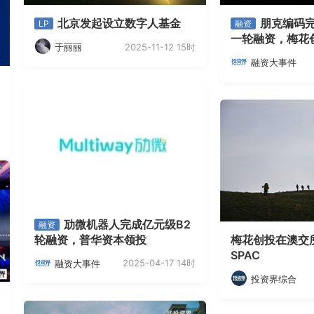
北京发起设立数字人基金
朋克编码
LP
融资
一轮融资，梅花
2025-11-12 15时
于丽丽
融资大事件
劢微机器人完成亿元级B2
融资
轮融资，普华资本领投
梅花创投在澳交
SPAC
2025-04-17 14时
融资大事件
投资界综合