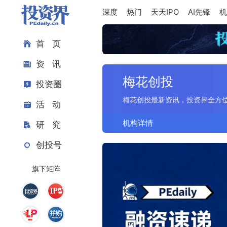
深度
热门
天天IPO
AI先锋
机
首 页
资 讯
梅花创投
投资圈
梅花创投最新资讯，投资界全方
活 动
机构详情
研 究
创投号
旗下矩阵