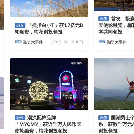
首发｜极麋
融资
「拇指白小T」获1.7亿元B
天使轮融资，梅
融资
轮融资，梅花创投领投
本共同领投
2022-06-18 10时
融资大事件
融资大事件
潮流配饰品牌
国潮男士
融资
融资
「MYOMY」获近千万人民币天
系」获数千万元
使轮融资，梅花创投领投
创投领投