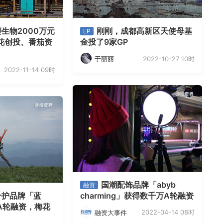
生物2000万元
刚刚，成都高新区天使母基
LP
花创投、番茄资
金投了9家GP
2022-10-27 10时
于丽丽
2022-11-14 09时
国潮配饰品牌「abyb
融资
个护品牌「蓝
charming」获得数千万A轮融资
A轮融资，梅花
2022-04-14 08时
融资大事件