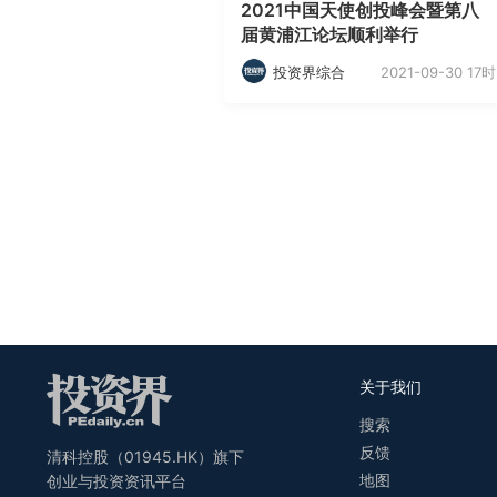
2021中国天使创投峰会暨第八
届黄浦江论坛顺利举行
2021-09-30 17时
投资界综合
关于我们
搜索
反馈
清科控股（01945.HK）旗下
地图
创业与投资资讯平台