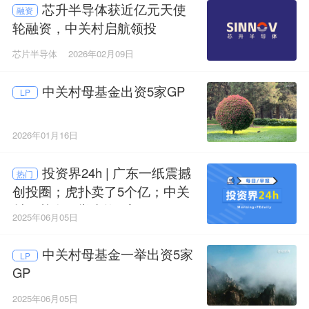
芯升半导体获近亿元天使
融资
轮融资，中关村启航领投
芯片半导体
2026年02月09日
中关村母基金出资5家GP
LP
2026年01月16日
投资界24h | 广东一纸震撼
热门
创投圈；虎扑卖了5个亿；中关
村母基金一举出资5家GP
2025年06月05日
中关村母基金一举出资5家
LP
GP
2025年06月05日