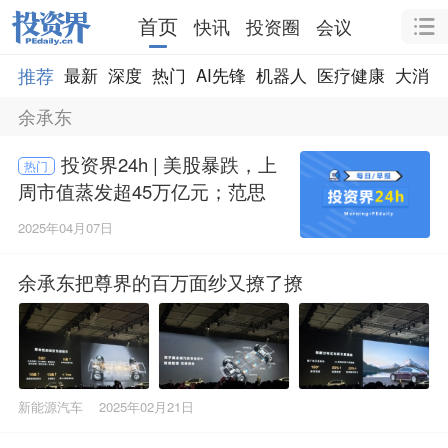
首页
快讯
投资圈
会议
推荐
最新
深度
热门
AI先锋
机器人
医疗健康
大消费
余承东
投资界24h | 美股暴跌，上
热门
周市值蒸发超45万亿元；范思
哲，要被卖了；安徽老乡，联
2025年04月07日
手募集30亿
余承东把尊界的百万面纱又撩了撩
新能源汽车
2025年02月21日