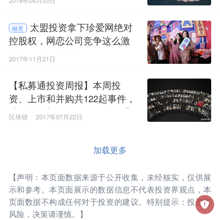
2018年04月03日
太盟投资拿下珍爱网绝对
融资
控股权，网恋公司竞争这么激
烈，可你还是单身
2017年11月21日
【私募通投资周报】本周投
资、上市和并购共122起事件，
涉及总金额253.19亿元人民币
区块链
2017年07月22日
加载更多
【声明：本页面数据来源于公开收集，未经核实，仅供展
示和参考。本页面展示的数据信息不代表投资界观点，本
页面数据不构成任何对于投资的建议。特别提示：投资有
风险，决策请谨慎。】