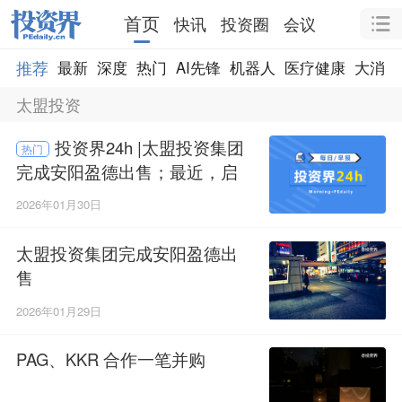
首页
快讯
投资圈
会议
推荐
最新
深度
热门
AI先锋
机器人
医疗健康
大消费
太盟投资
投资界24h |太盟投资集团
热门
完成安阳盈德出售；最近，启
明创投拿下5个人工智能IPO；5
2026年01月30日
0亿，昆山设立人工智能产业基
金
太盟投资集团完成安阳盈德出
售
2026年01月29日
PAG、KKR 合作一笔并购