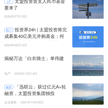
太盟投资首支人民币基金
LP
要来了
2024年07月15日
投资界24h | 太盟投资将完
热门
成募集40亿美元并购基金；何
猷君旗下电竞公司申请赴美IP
2024年06月14日
O；国资LP开始延长存续期限了
揭秘万达「白衣骑士」单伟建
地产
2023年12月14日
「迅联云」获过亿元A+轮
融资
融资，太盟投资集团独投
企业服务
2021年10月09日