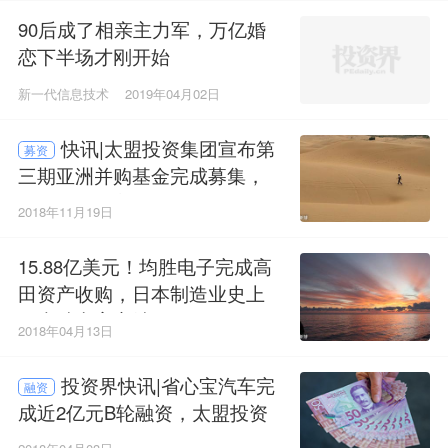
90后成了相亲主力军，万亿婚
恋下半场才刚开始
新一代信息技术
2019年04月02日
快讯|太盟投资集团宣布第
募资
三期亚洲并购基金完成募集，
金额超60亿美元
2018年11月19日
15.88亿美元！均胜电子完成高
田资产收购，日本制造业史上
最大破产案完结
2018年04月13日
投资界快讯|省心宝汽车完
融资
成近2亿元B轮融资，太盟投资
集团领投