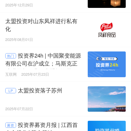
2025年12月29日
太盟投资对山东凤祥进行私有
化
2025年08月01日
投资界24h | 中国聚变能源
热门
有限公司在沪成立；马斯克正
式进军餐饮业；太盟投资落子
互联网
2025年07月23日
苏州
太盟投资落子苏州
LP
2025年07月22日
投资界募资月报 | 江西首
募资