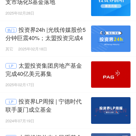
支市场化S基金落地
2025年02月28日
投资界24h |光线传媒股价5
热门
分钟巨震40%；太盟投资完成4
0亿美元募集；2025，重庆种子
其它
2025年02月18日
基金找项目
太盟投资集团房地产基金
LP
完成40亿美元募集
2025年02月17日
投资界LP周报 | 宁德时代
LP
联手厦门成立基金
2024年07月19日