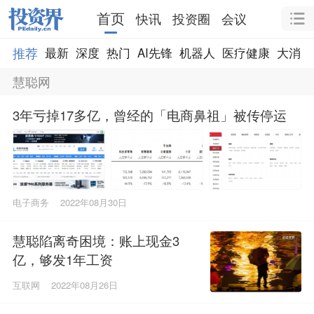
首页
快讯
投资圈
会议
推荐
最新
深度
热门
AI先锋
机器人
医疗健康
大消费
慧聪网
3年亏掉17多亿，曾经的「电商鼻祖」被传停运
电子商务
2022年08月30日
慧聪陷离奇困境：账上现金3
亿，够发1年工资
互联网
2022年08月26日