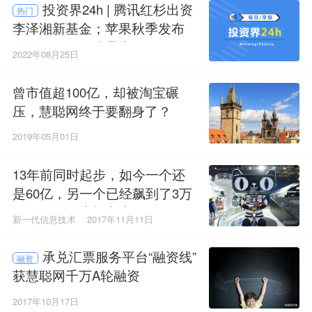
投资界24h | 腾讯红杉出资
热门
李泽湘新基金；苹果秋季发布
会将于9月8日凌晨举行；网传
2022年08月25日
慧聪网发布停工待岗通知
曾市值超100亿，却被淘宝碾
压，慧聪网终于要翻身了？
2019年05月01日
13年前同时起步，如今一个还
是60亿，另一个已经飙到了3万
亿，差距是这样产生的.....
新一代信息技术
2017年11月11日
承兑汇票服务平台“融资线”
融资
获慧聪网千万A轮融资
2017年10月17日