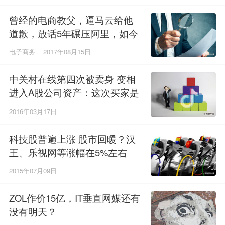
曾经的电商教父，逼马云给他
道歉，放话5年碾压阿里，如今
市值却相差20000亿！
电子商务
2017年08月15日
中关村在线第四次被卖身 变相
进入A股公司资产：这次买家是
上海钢联
2016年03月17日
科技股普遍上涨 股市回暖？汉
王、乐视网等涨幅在5%左右
2015年07月09日
ZOL作价15亿，IT垂直网媒还有
没有明天？