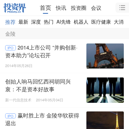
首页
快讯
投资圈
会议
推荐
最新
深度
热门
AI先锋
机器人
医疗健康
大消费
金陵
2014上市公司 “并购创新·
IPO
资本助力”论坛召开
2014年05月26日
创始人响马回忆西祠胡同兴
衰：不是资本好故事
新一代信息技术
2014年05月04日
赢时胜上市 金陵华软获得
IPO
退出