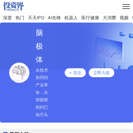
深度
热门
天天IPO
AI先锋
机器人
医疗健康
大消费
视频
脑
极
体
从技术
+ 关注
立即入驻
协同到
产业革
命，从
智能密
钥到已
知尽头