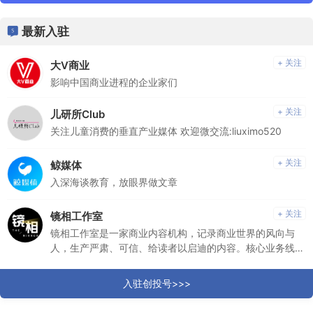
最新入驻
+ 关注
大V商业
影响中国商业进程的企业家们
+ 关注
儿研所Club
关注儿童消费的垂直产业媒体 欢迎微交流:liuximo520
+ 关注
鲸媒体
入深海谈教育，放眼界做文章
+ 关注
镜相工作室
镜相工作室是一家商业内容机构，记录商业世界的风向与
人，生产严肃、可信、给读者以启迪的内容。核心业务线为
深度报道和解读向视频。团队成员均来自国内一线媒体的深
度报道部，长期深耕内容，均有优质内容或爆款内容代表
入驻创投号>>>
作。在信息爆炸的时代，提供精致化阅读体验，为信息降
噪，为用户拓宽视野。