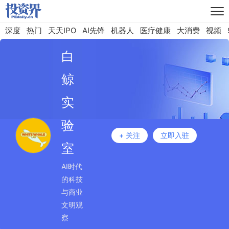
深度
热门
天天IPO
AI先锋
机器人
医疗健康
大消费
视频
白
鲸
实
验
+ 关注
立即入驻
室
AI时代
的科技
与商业
文明观
察