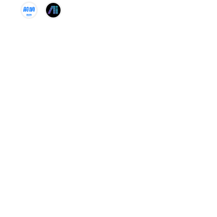
海、新消费、新能源。
+ 关注
新莓daybreak
理解人，发现变化
+ 关注
陆玖商业评论
真相无法揭露，只能接近。
入驻创投号>>>
教培机构卷AI学习机，真AI还是
伪智能？