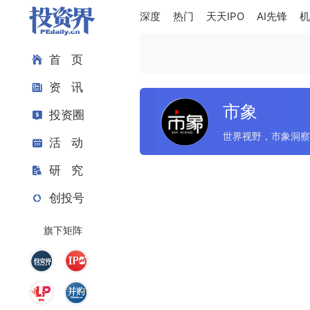
深度
热门
天天IPO
AI先锋
机
首 页
资 讯
市象
投资圈
世界视野，市象洞察
活 动
研 究
最新入驻
创投号
+ 关注
惊蛰研究所
旗下矩阵
探索发现新经济。
+ 关注
知危
提供敏锐、独到的商业信息
与参考，重点关注TMT、出