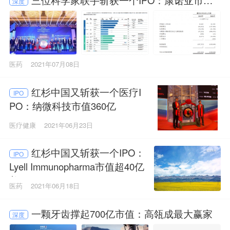
深度
00亿
医药
2021年07月08日
红杉中国又斩获一个医疗I
IPO
PO：纳微科技市值360亿
医疗健康
2021年06月23日
红杉中国又斩获一个IPO：
IPO
Lyell Immunopharma市值超40亿
美元
医药
2021年06月18日
一颗牙齿撑起700亿市值：高瓴成最大赢家
深度